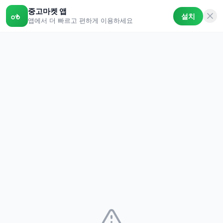
중고마켓 앱
설치
앱에서 더 빠르고 편하게 이용하세요
중고마켓
🔍
갤럭시탭s10
지역 검색
🔥 실시간 인기 검색어
플랫폼 필터
당근
중나
번개
플리
4
44
65
5
판매중인 상품만 검색합니다.
판매 완
키워드 포함
키워드 제외
최신순
저가순
고가순