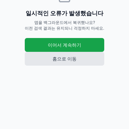
판매완료 시세
판매중 시세
✓
💰
672,724
733,278
평균
원
평균
원
29
개 거래
118
개 판매중
· 비정상
1
건 제외
741,333
새상품
원~
🏷️
보기
중고 말고 새상품은 어때요?
9
개 비교하기
로딩중...
번개
번개