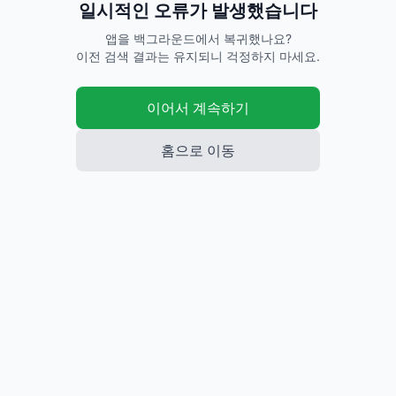
로딩중...
쿠팡
쿠팡