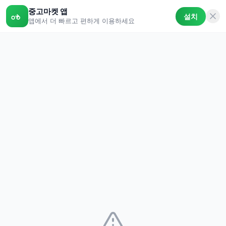
중고마켓 앱
설치
앱에서 더 빠르고 편하게 이용하세요
중고마켓
🔍
야구 후드티
지역 검색
🔥 실시간 인기 검색어
플랫폼 필터
당근
중나
번개
플리
0
5
55
1
판매중인 상품만 검색합니다.
판매 완
키워드 포함
키워드 제외
최신순
저가순
고가순