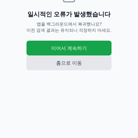
판매완료 시세
판매중 시세
✓
💰
11,005
27,617
평균
원
평균
원
2
개 거래
61
개 판매중
· 비정상
14
건 제외
38,592
새상품
원~
🏷️
보기
중고 말고 새상품은 어때요?
10
개 비교하기
로딩중...
번개
번개