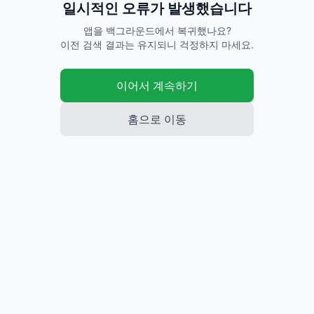
판매중 시세
💰
291,149
평균
원
173
개 판매중
· 비정상
19
건 제외
로딩중...
중나
중나